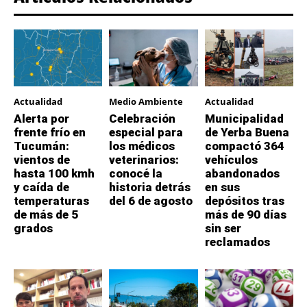
Actualidad
Medio Ambiente
Actualidad
Alerta por
Celebración
Municipalidad
frente frío en
especial para
de Yerba Buena
Tucumán:
los médicos
compactó 364
vientos de
veterinarios:
vehículos
hasta 100 kmh
conocé la
abandonados
y caída de
historia detrás
en sus
temperaturas
del 6 de agosto
depósitos tras
de más de 5
más de 90 días
grados
sin ser
reclamados