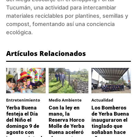
Tucumán, una actividad para intercambiar
materiales reciclables por plantines, semillas y
compost, fomentando así una conciencia
ecológica.
Artículos Relacionados
Entretenimiento
Medio Ambiente
Actualidad
Yerba Buena
Con la ley en
Los Bomberos
festeja el Día
mano, la
de Yerba Buena
del Niño el
Reserva Horco
inauguraron el
domingo 9 de
Molle de Yerba
tinglado que
agosto con
Buena aceleró
soñaban hace