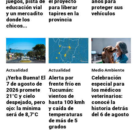
juegos, pista de
el proyecto
años para
educación vial
para liberar
proteger sus
y un mercadito
tapires en la
vehículos
donde los
provincia
chicos...
Actualidad
Actualidad
Medio Ambiente
¡Yerba Buena! El
Alerta por
Celebración
7 de agosto de
frente frío en
especial para
2026 promete
Tucumán:
los médicos
21°C y cielo
vientos de
veterinarios:
despejado, pero
hasta 100 kmh
conocé la
ojo: la mínima
y caída de
historia detrás
será de 8,7°C
temperaturas
del 6 de agosto
de más de 5
grados