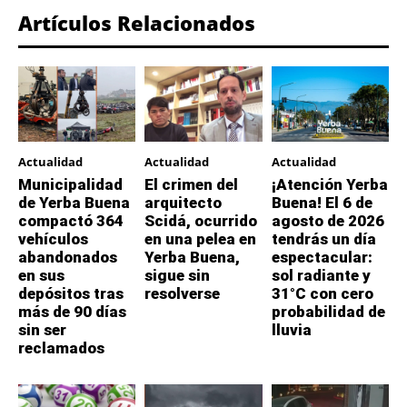
Artículos Relacionados
Actualidad
Actualidad
Actualidad
Municipalidad
El crimen del
¡Atención Yerba
de Yerba Buena
arquitecto
Buena! El 6 de
compactó 364
Scidá, ocurrido
agosto de 2026
vehículos
en una pelea en
tendrás un día
abandonados
Yerba Buena,
espectacular:
en sus
sigue sin
sol radiante y
depósitos tras
resolverse
31°C con cero
más de 90 días
probabilidad de
sin ser
lluvia
reclamados