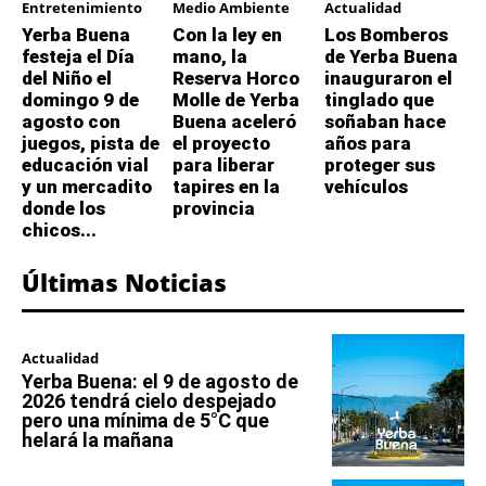
Entretenimiento
Medio Ambiente
Actualidad
Yerba Buena
Con la ley en
Los Bomberos
festeja el Día
mano, la
de Yerba Buena
del Niño el
Reserva Horco
inauguraron el
domingo 9 de
Molle de Yerba
tinglado que
agosto con
Buena aceleró
soñaban hace
juegos, pista de
el proyecto
años para
educación vial
para liberar
proteger sus
y un mercadito
tapires en la
vehículos
donde los
provincia
chicos...
Últimas Noticias
Actualidad
Yerba Buena: el 9 de agosto de
2026 tendrá cielo despejado
pero una mínima de 5°C que
helará la mañana