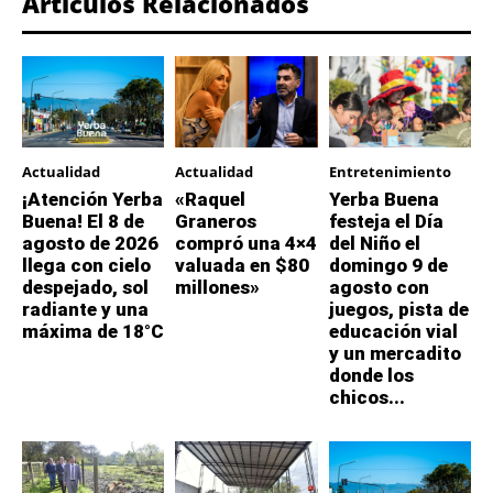
Artículos Relacionados
Actualidad
Actualidad
Entretenimiento
¡Atención Yerba
«Raquel
Yerba Buena
Buena! El 8 de
Graneros
festeja el Día
agosto de 2026
compró una 4×4
del Niño el
llega con cielo
valuada en $80
domingo 9 de
despejado, sol
millones»
agosto con
radiante y una
juegos, pista de
máxima de 18°C
educación vial
y un mercadito
donde los
chicos...