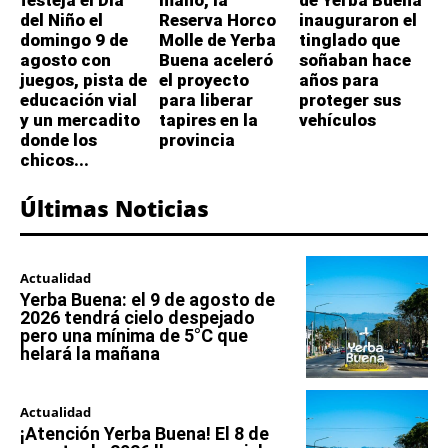
del Niño el
Reserva Horco
inauguraron el
domingo 9 de
Molle de Yerba
tinglado que
agosto con
Buena aceleró
soñaban hace
juegos, pista de
el proyecto
años para
educación vial
para liberar
proteger sus
y un mercadito
tapires en la
vehículos
donde los
provincia
chicos...
Últimas Noticias
Actualidad
Yerba Buena: el 9 de agosto de
2026 tendrá cielo despejado
pero una mínima de 5°C que
helará la mañana
Actualidad
¡Atención Yerba Buena! El 8 de