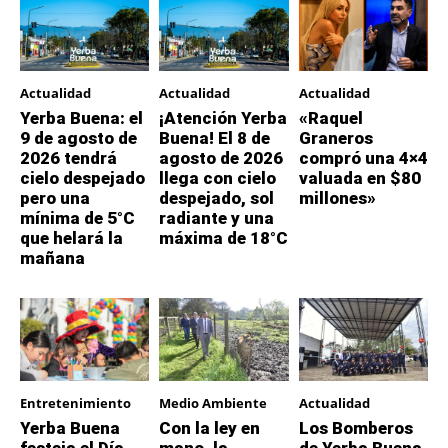
Actualidad
Actualidad
Actualidad
Yerba Buena: el
¡Atención Yerba
«Raquel
9 de agosto de
Buena! El 8 de
Graneros
2026 tendrá
agosto de 2026
compró una 4×4
cielo despejado
llega con cielo
valuada en $80
pero una
despejado, sol
millones»
mínima de 5°C
radiante y una
que helará la
máxima de 18°C
mañana
Entretenimiento
Medio Ambiente
Actualidad
Yerba Buena
Con la ley en
Los Bomberos
festeja el Día
mano, la
de Yerba Buena