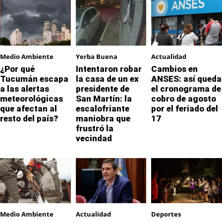
Medio Ambiente
Yerba Buena
Actualidad
¿Por qué
Intentaron robar
Cambios en
Tucumán escapa
la casa de un ex
ANSES: así queda
a las alertas
presidente de
el cronograma de
meteorológicas
San Martín: la
cobro de agosto
que afectan al
escalofriante
por el feriado del
resto del país?
maniobra que
17
frustró la
vecindad
Medio Ambiente
Actualidad
Deportes