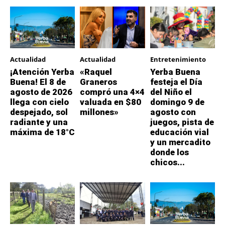
Actualidad
Actualidad
Entretenimiento
¡Atención Yerba
«Raquel
Yerba Buena
Buena! El 8 de
Graneros
festeja el Día
agosto de 2026
compró una 4×4
del Niño el
llega con cielo
valuada en $80
domingo 9 de
despejado, sol
millones»
agosto con
radiante y una
juegos, pista de
máxima de 18°C
educación vial
y un mercadito
donde los
chicos...