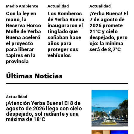
Medio Ambiente
Actualidad
Actualidad
Con la ley en
Los Bomberos
¡Yerba Buena! El
mano, la
de Yerba Buena
7 de agosto de
Reserva Horco
inauguraron el
2026 promete
Molle de Yerba
tinglado que
21°C y cielo
Buena aceleró
soñaban hace
despejado, pero
el proyecto
años para
ojo: la mínima
para liberar
proteger sus
será de 8,7°C
tapires en la
vehículos
provincia
Últimas Noticias
Actualidad
¡Atención Yerba Buena! El 8 de
agosto de 2026 llega con cielo
despejado, sol radiante y una
máxima de 18°C