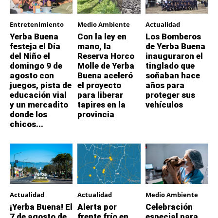
Entretenimiento
Medio Ambiente
Actualidad
Yerba Buena
Con la ley en
Los Bomberos
festeja el Día
mano, la
de Yerba Buena
del Niño el
Reserva Horco
inauguraron el
domingo 9 de
Molle de Yerba
tinglado que
agosto con
Buena aceleró
soñaban hace
juegos, pista de
el proyecto
años para
educación vial
para liberar
proteger sus
y un mercadito
tapires en la
vehículos
donde los
provincia
chicos...
Actualidad
Actualidad
Medio Ambiente
¡Yerba Buena! El
Alerta por
Celebración
7 de agosto de
frente frío en
especial para