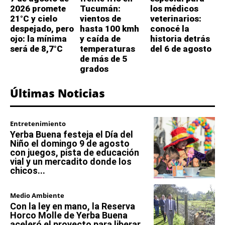
2026 promete
Tucumán:
los médicos
21°C y cielo
vientos de
veterinarios:
despejado, pero
hasta 100 kmh
conocé la
ojo: la mínima
y caída de
historia detrás
será de 8,7°C
temperaturas
del 6 de agosto
de más de 5
grados
Últimas Noticias
Entretenimiento
Yerba Buena festeja el Día del
Niño el domingo 9 de agosto
con juegos, pista de educación
vial y un mercadito donde los
chicos...
Medio Ambiente
Con la ley en mano, la Reserva
Horco Molle de Yerba Buena
aceleró el proyecto para liberar