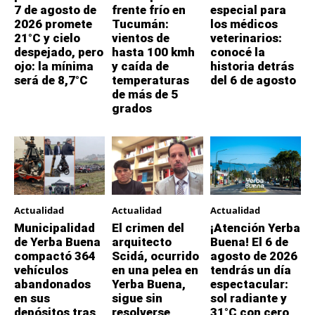
7 de agosto de
frente frío en
especial para
2026 promete
Tucumán:
los médicos
21°C y cielo
vientos de
veterinarios:
despejado, pero
hasta 100 kmh
conocé la
ojo: la mínima
y caída de
historia detrás
será de 8,7°C
temperaturas
del 6 de agosto
de más de 5
grados
Actualidad
Actualidad
Actualidad
Municipalidad
El crimen del
¡Atención Yerba
de Yerba Buena
arquitecto
Buena! El 6 de
compactó 364
Scidá, ocurrido
agosto de 2026
vehículos
en una pelea en
tendrás un día
abandonados
Yerba Buena,
espectacular:
en sus
sigue sin
sol radiante y
depósitos tras
resolverse
31°C con cero