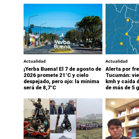
Actualidad
Actualidad
¡Yerba Buena! El 7 de agosto de
Alerta por fre
2026 promete 21°C y cielo
Tucumán: vie
despejado, pero ojo: la mínima
kmh y caída 
será de 8,7°C
de más de 5 