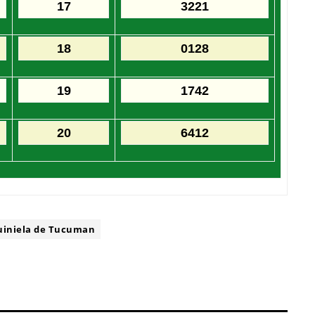
17
3221
18
0128
19
1742
20
6412
uiniela de Tucuman