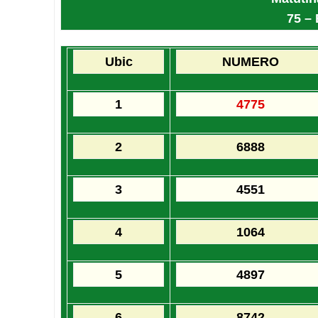
75 –
Ubic
NUMERO
1
4775
2
6888
3
4551
4
1064
5
4897
6
8742