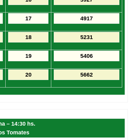
17
4917
18
5231
19
5406
20
5662
na – 14:30 hs.
os Tomates