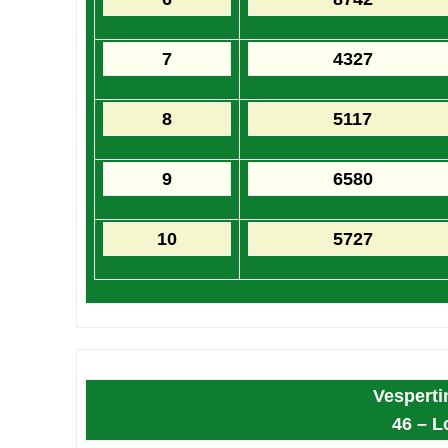
7
4327
8
5117
9
6580
10
5727
Vesperti
46 – L