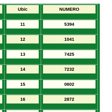
Ubic
NUMERO
11
5394
12
1041
13
7425
14
7232
15
0602
16
2872