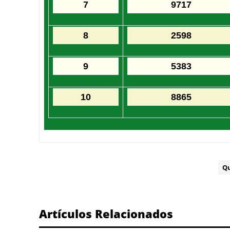
7
9717
8
2598
9
5383
10
8865
ETIQUETA:
Q
Artículos Relacionados