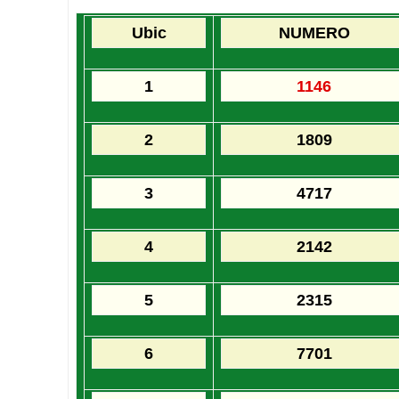
Ubic
NUMERO
1
1146
2
1809
3
4717
4
2142
5
2315
6
7701