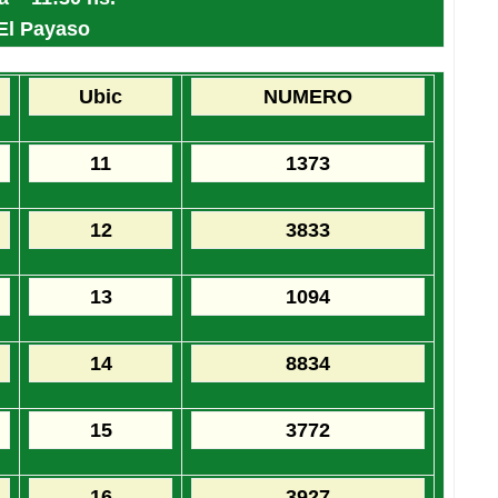
 El Payaso
Ubic
NUMERO
11
1373
12
3833
13
1094
14
8834
15
3772
16
3927