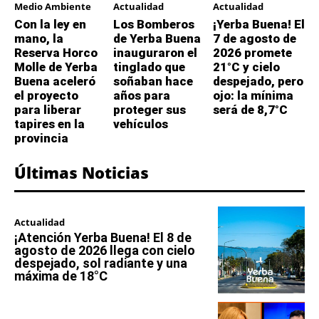
Medio Ambiente
Actualidad
Actualidad
Con la ley en
Los Bomberos
¡Yerba Buena! El
mano, la
de Yerba Buena
7 de agosto de
Reserva Horco
inauguraron el
2026 promete
Molle de Yerba
tinglado que
21°C y cielo
Buena aceleró
soñaban hace
despejado, pero
el proyecto
años para
ojo: la mínima
para liberar
proteger sus
será de 8,7°C
tapires en la
vehículos
provincia
Últimas Noticias
Actualidad
¡Atención Yerba Buena! El 8 de
agosto de 2026 llega con cielo
despejado, sol radiante y una
máxima de 18°C