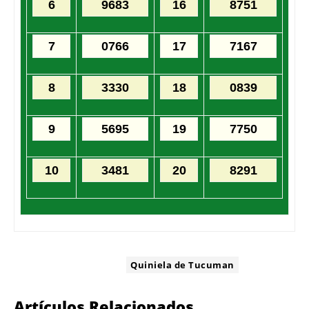
6
9683
16
8751
7
0766
17
7167
8
3330
18
0839
9
5695
19
7750
10
3481
20
8291
ETIQUETA:
Quiniela de Tucuman
Artículos Relacionados