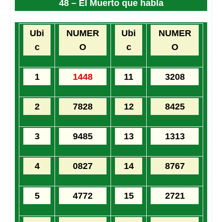
48 – El Muerto que habla
Ubi
NUMER
Ubi
NUMER
c
O
c
O
1
1448
11
3208
2
7828
12
8425
3
9485
13
1313
4
0827
14
8767
5
4772
15
2721