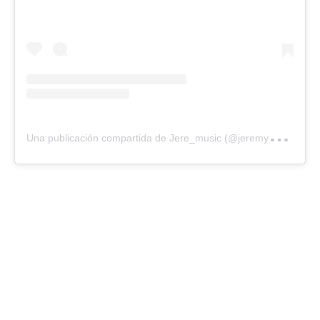
U
na publicación compartida de Jere_music (@jeremy_q_m)