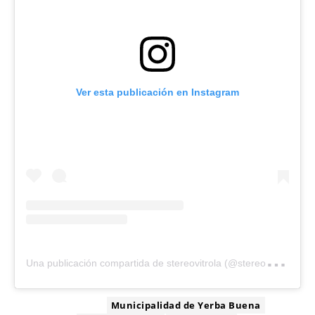
Ver esta publicación en Instagram
U
na publicación compartida de stereovitrola (@stereovitrola)
ETIQUETA:
Municipalidad de Yerba Buena