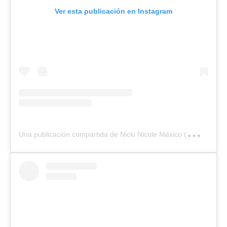
Ver esta publicación en Instagram
U
na publicación compartida de Nicki Nicole México (@nickinicolemx)