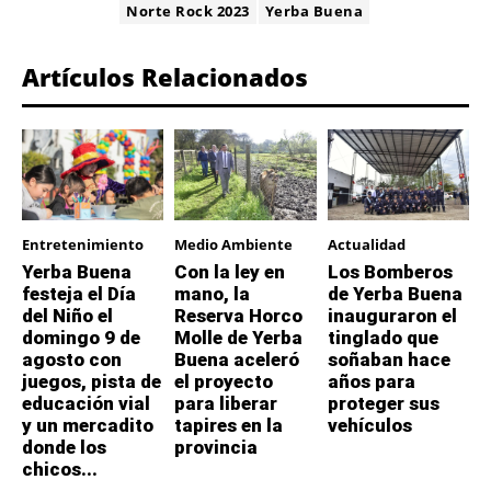
Norte Rock 2023
Yerba Buena
Artículos Relacionados
Entretenimiento
Medio Ambiente
Actualidad
Yerba Buena
Con la ley en
Los Bomberos
festeja el Día
mano, la
de Yerba Buena
del Niño el
Reserva Horco
inauguraron el
domingo 9 de
Molle de Yerba
tinglado que
agosto con
Buena aceleró
soñaban hace
juegos, pista de
el proyecto
años para
educación vial
para liberar
proteger sus
y un mercadito
tapires en la
vehículos
donde los
provincia
chicos...