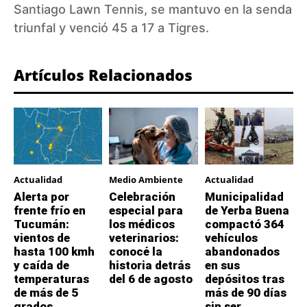
Santiago Lawn Tennis, se mantuvo en la senda
triunfal y venció 45 a 17 a Tigres.
Artículos Relacionados
Actualidad
Medio Ambiente
Actualidad
Alerta por
Celebración
Municipalidad
frente frío en
especial para
de Yerba Buena
Tucumán:
los médicos
compactó 364
vientos de
veterinarios:
vehículos
hasta 100 kmh
conocé la
abandonados
y caída de
historia detrás
en sus
temperaturas
del 6 de agosto
depósitos tras
de más de 5
más de 90 días
grados
sin ser