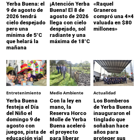
Yerba Buena: el
¡Atención Yerba
«Raquel
9 de agosto de
Buena! El 8 de
Graneros
2026 tendrá
agosto de 2026
compró una 4×4
cielo despejado
llega con cielo
valuada en $80
pero una
despejado, sol
millones»
mínima de 5°C
radiante y una
que helará la
máxima de 18°C
mañana
Entretenimiento
Medio Ambiente
Actualidad
Yerba Buena
Con la ley en
Los Bomberos
festeja el Día
mano, la
de Yerba Buena
del Niño el
Reserva Horco
inauguraron el
domingo 9 de
Molle de Yerba
tinglado que
agosto con
Buena aceleró
soñaban hace
juegos, pista de
el proyecto
años para
educación vial
para liberar
proteger sus