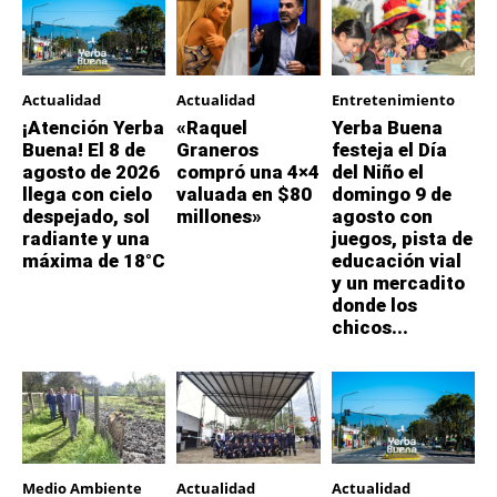
Actualidad
Actualidad
Entretenimiento
¡Atención Yerba
«Raquel
Yerba Buena
Buena! El 8 de
Graneros
festeja el Día
agosto de 2026
compró una 4×4
del Niño el
llega con cielo
valuada en $80
domingo 9 de
despejado, sol
millones»
agosto con
radiante y una
juegos, pista de
máxima de 18°C
educación vial
y un mercadito
donde los
chicos...
Medio Ambiente
Actualidad
Actualidad