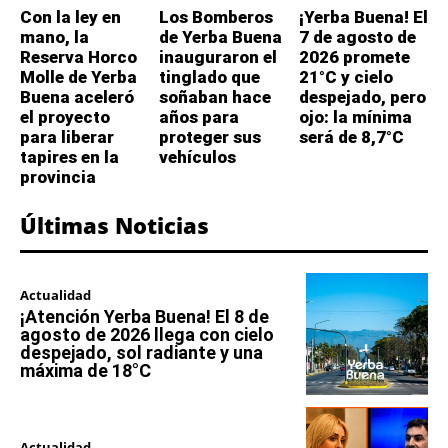
Con la ley en
Los Bomberos
¡Yerba Buena! El
mano, la
de Yerba Buena
7 de agosto de
Reserva Horco
inauguraron el
2026 promete
Molle de Yerba
tinglado que
21°C y cielo
Buena aceleró
soñaban hace
despejado, pero
el proyecto
años para
ojo: la mínima
para liberar
proteger sus
será de 8,7°C
tapires en la
vehículos
provincia
Últimas Noticias
Actualidad
¡Atención Yerba Buena! El 8 de
agosto de 2026 llega con cielo
despejado, sol radiante y una
máxima de 18°C
Actualidad