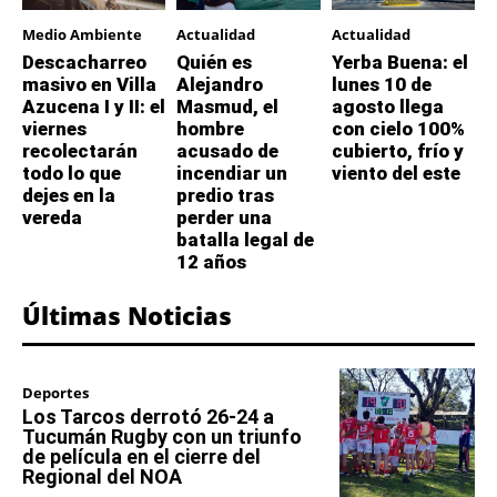
Medio Ambiente
Actualidad
Actualidad
Descacharreo
Quién es
Yerba Buena: el
masivo en Villa
Alejandro
lunes 10 de
Azucena I y II: el
Masmud, el
agosto llega
viernes
hombre
con cielo 100%
recolectarán
acusado de
cubierto, frío y
todo lo que
incendiar un
viento del este
dejes en la
predio tras
vereda
perder una
batalla legal de
12 años
Últimas Noticias
Deportes
Los Tarcos derrotó 26-24 a
Tucumán Rugby con un triunfo
de película en el cierre del
Regional del NOA