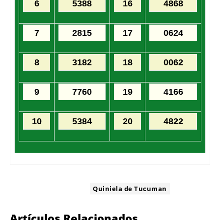
6
5388
16
4868
7
2815
17
0624
8
3182
18
0062
9
7760
19
4166
10
5384
20
4822
ETIQUETA:
Quiniela de Tucuman
Artículos Relacionados