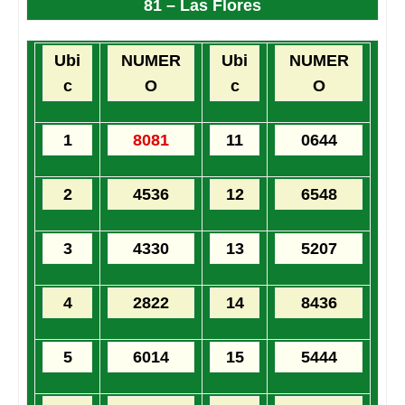
81 – Las Flores
Ubi
NUMER
Ubi
NUMER
c
O
c
O
1
8081
11
0644
2
4536
12
6548
3
4330
13
5207
4
2822
14
8436
5
6014
15
5444