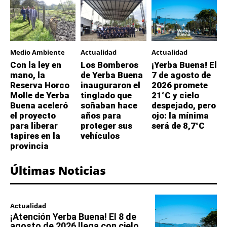
Medio Ambiente
Actualidad
Actualidad
Con la ley en
Los Bomberos
¡Yerba Buena! El
mano, la
de Yerba Buena
7 de agosto de
Reserva Horco
inauguraron el
2026 promete
Molle de Yerba
tinglado que
21°C y cielo
Buena aceleró
soñaban hace
despejado, pero
el proyecto
años para
ojo: la mínima
para liberar
proteger sus
será de 8,7°C
tapires en la
vehículos
provincia
Últimas Noticias
Actualidad
¡Atención Yerba Buena! El 8 de
agosto de 2026 llega con cielo