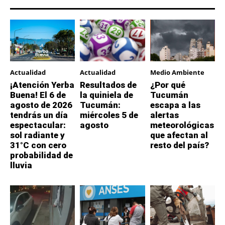
Actualidad
Actualidad
Medio Ambiente
¡Atención Yerba
Resultados de
¿Por qué
Buena! El 6 de
la quiniela de
Tucumán
agosto de 2026
Tucumán:
escapa a las
tendrás un día
miércoles 5 de
alertas
espectacular:
agosto
meteorológicas
sol radiante y
que afectan al
31°C con cero
resto del país?
probabilidad de
lluvia