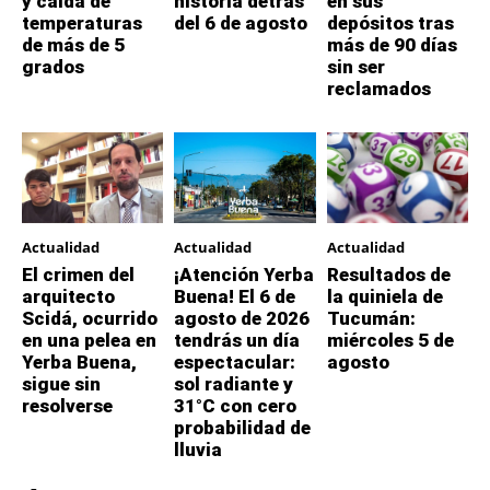
y caída de
historia detrás
en sus
temperaturas
del 6 de agosto
depósitos tras
de más de 5
más de 90 días
grados
sin ser
reclamados
Actualidad
Actualidad
Actualidad
El crimen del
¡Atención Yerba
Resultados de
arquitecto
Buena! El 6 de
la quiniela de
Scidá, ocurrido
agosto de 2026
Tucumán:
en una pelea en
tendrás un día
miércoles 5 de
Yerba Buena,
espectacular:
agosto
sigue sin
sol radiante y
resolverse
31°C con cero
probabilidad de
lluvia