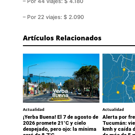
– Por 44 viajes: $ 4.180
– Por 22 viajes: $ 2.090
Artículos Relacionados
Actualidad
Actualidad
¡Yerba Buena! El 7 de agosto de
Alerta por fre
2026 promete 21°C y cielo
Tucumán: vie
despejado, pero ojo: la mínima
kmh y caída 
será de 8,7°C
de más de 5 