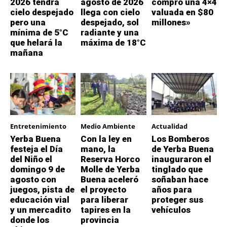
2026 tendrá
agosto de 2026
compró una 4×4
cielo despejado
llega con cielo
valuada en $80
pero una
despejado, sol
millones»
mínima de 5°C
radiante y una
que helará la
máxima de 18°C
mañana
Entretenimiento
Medio Ambiente
Actualidad
Yerba Buena
Con la ley en
Los Bomberos
festeja el Día
mano, la
de Yerba Buena
del Niño el
Reserva Horco
inauguraron el
domingo 9 de
Molle de Yerba
tinglado que
agosto con
Buena aceleró
soñaban hace
juegos, pista de
el proyecto
años para
educación vial
para liberar
proteger sus
y un mercadito
tapires en la
vehículos
donde los
provincia