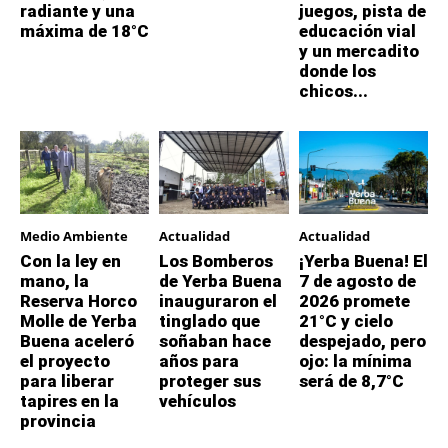
radiante y una
juegos, pista de
máxima de 18°C
educación vial
y un mercadito
donde los
chicos...
Medio Ambiente
Actualidad
Actualidad
Con la ley en
Los Bomberos
¡Yerba Buena! El
mano, la
de Yerba Buena
7 de agosto de
Reserva Horco
inauguraron el
2026 promete
Molle de Yerba
tinglado que
21°C y cielo
Buena aceleró
soñaban hace
despejado, pero
el proyecto
años para
ojo: la mínima
para liberar
proteger sus
será de 8,7°C
tapires en la
vehículos
provincia