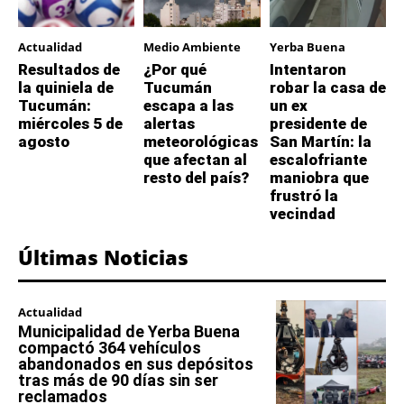
Actualidad
Medio Ambiente
Yerba Buena
Resultados de
¿Por qué
Intentaron
la quiniela de
Tucumán
robar la casa de
Tucumán:
escapa a las
un ex
miércoles 5 de
alertas
presidente de
agosto
meteorológicas
San Martín: la
que afectan al
escalofriante
resto del país?
maniobra que
frustró la
vecindad
Últimas Noticias
Actualidad
Municipalidad de Yerba Buena
compactó 364 vehículos
abandonados en sus depósitos
tras más de 90 días sin ser
reclamados