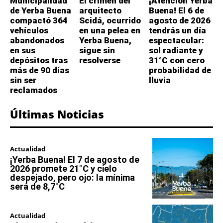
Municipalidad
El crimen del
¡Atención Yerba
de Yerba Buena
arquitecto
Buena! El 6 de
compactó 364
Scidá, ocurrido
agosto de 2026
vehículos
en una pelea en
tendrás un día
abandonados
Yerba Buena,
espectacular:
en sus
sigue sin
sol radiante y
depósitos tras
resolverse
31°C con cero
más de 90 días
probabilidad de
sin ser
lluvia
reclamados
Últimas Noticias
Actualidad
¡Yerba Buena! El 7 de agosto de
2026 promete 21°C y cielo
despejado, pero ojo: la mínima
será de 8,7°C
Actualidad