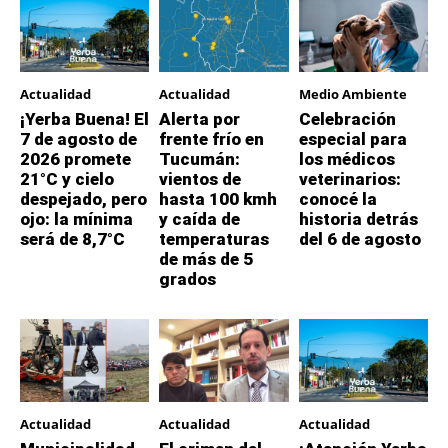
Actualidad
Actualidad
Medio Ambiente
¡Yerba Buena! El
Alerta por
Celebración
7 de agosto de
frente frío en
especial para
2026 promete
Tucumán:
los médicos
21°C y cielo
vientos de
veterinarios:
despejado, pero
hasta 100 kmh
conocé la
ojo: la mínima
y caída de
historia detrás
será de 8,7°C
temperaturas
del 6 de agosto
de más de 5
grados
Actualidad
Actualidad
Actualidad