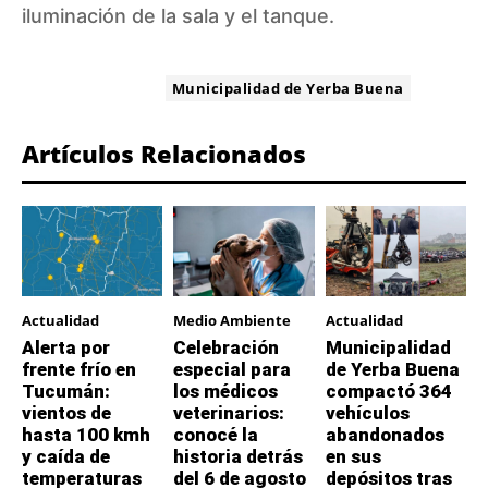
iluminación de la sala y el tanque.
ETIQUETA:
Municipalidad de Yerba Buena
Artículos Relacionados
Actualidad
Medio Ambiente
Actualidad
Alerta por
Celebración
Municipalidad
frente frío en
especial para
de Yerba Buena
Tucumán:
los médicos
compactó 364
vientos de
veterinarios:
vehículos
hasta 100 kmh
conocé la
abandonados
y caída de
historia detrás
en sus
temperaturas
del 6 de agosto
depósitos tras