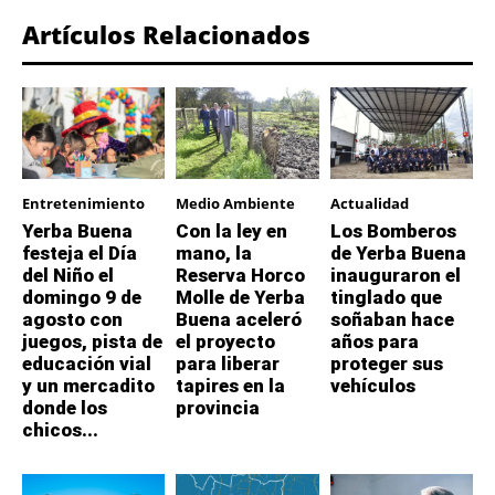
Artículos Relacionados
Entretenimiento
Medio Ambiente
Actualidad
Yerba Buena
Con la ley en
Los Bomberos
festeja el Día
mano, la
de Yerba Buena
del Niño el
Reserva Horco
inauguraron el
domingo 9 de
Molle de Yerba
tinglado que
agosto con
Buena aceleró
soñaban hace
juegos, pista de
el proyecto
años para
educación vial
para liberar
proteger sus
y un mercadito
tapires en la
vehículos
donde los
provincia
chicos...