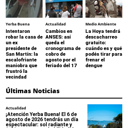
Yerba Buena
Actualidad
Medio Ambiente
Intentaron
Cambios en
La Hoya tendrá
robar la casa de
ANSES: así
descacharreo
un ex
queda el
gratuito:
presidente de
cronograma de
cuándo es y qué
San Martín: la
cobro de
podés tirar para
escalofriante
agosto por el
frenar el
maniobra que
feriado del 17
dengue
frustró la
vecindad
Últimas Noticias
Actualidad
¡Atención Yerba Buena! El 6 de
agosto de 2026 tendrás un día
espectacular: sol radiante y