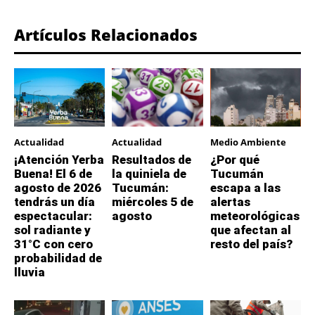
Artículos Relacionados
Actualidad
Actualidad
Medio Ambiente
¡Atención Yerba
Resultados de
¿Por qué
Buena! El 6 de
la quiniela de
Tucumán
agosto de 2026
Tucumán:
escapa a las
tendrás un día
miércoles 5 de
alertas
espectacular:
agosto
meteorológicas
sol radiante y
que afectan al
31°C con cero
resto del país?
probabilidad de
lluvia