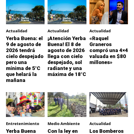
Actualidad
Actualidad
Actualidad
Yerba Buena: el
¡Atención Yerba
«Raquel
9 de agosto de
Buena! El 8 de
Graneros
2026 tendrá
agosto de 2026
compró una 4×4
cielo despejado
llega con cielo
valuada en $80
pero una
despejado, sol
millones»
mínima de 5°C
radiante y una
que helará la
máxima de 18°C
mañana
Entretenimiento
Medio Ambiente
Actualidad
Yerba Buena
Con la ley en
Los Bomberos