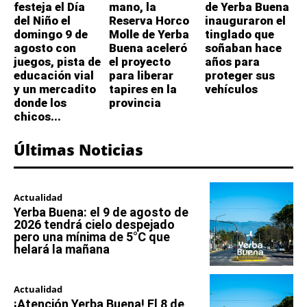
festeja el Día
mano, la
de Yerba Buena
del Niño el
Reserva Horco
inauguraron el
domingo 9 de
Molle de Yerba
tinglado que
agosto con
Buena aceleró
soñaban hace
juegos, pista de
el proyecto
años para
educación vial
para liberar
proteger sus
y un mercadito
tapires en la
vehículos
donde los
provincia
chicos...
Últimas Noticias
Actualidad
Yerba Buena: el 9 de agosto de
2026 tendrá cielo despejado
pero una mínima de 5°C que
helará la mañana
Actualidad
¡Atención Yerba Buena! El 8 de