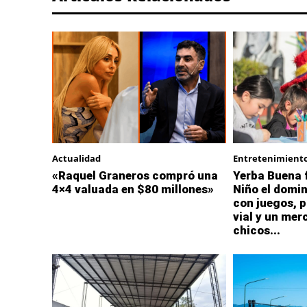
Actualidad
Entretenimient
«Raquel Graneros compró una
Yerba Buena f
4×4 valuada en $80 millones»
Niño el domi
con juegos, p
vial y un mer
chicos...