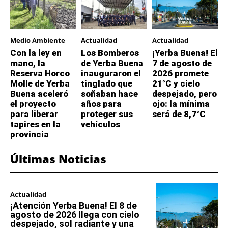
Medio Ambiente
Actualidad
Actualidad
Con la ley en
Los Bomberos
¡Yerba Buena! El
mano, la
de Yerba Buena
7 de agosto de
Reserva Horco
inauguraron el
2026 promete
Molle de Yerba
tinglado que
21°C y cielo
Buena aceleró
soñaban hace
despejado, pero
el proyecto
años para
ojo: la mínima
para liberar
proteger sus
será de 8,7°C
tapires en la
vehículos
provincia
Últimas Noticias
Actualidad
¡Atención Yerba Buena! El 8 de
agosto de 2026 llega con cielo
despejado, sol radiante y una