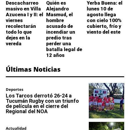
Descacharreo
Quién es
Yerba Buena: el
masivo en Villa
Alejandro
lunes 10 de
Azucena I y II: el
Masmud, el
agosto llega
viernes
hombre
con cielo 100%
recolectarán
acusado de
cubierto, frío y
todo lo que
incendiar un
viento del este
dejes en la
predio tras
vereda
perder una
batalla legal de
12 años
Últimas Noticias
Deportes
Los Tarcos derrotó 26-24 a
Tucumán Rugby con un triunfo
de película en el cierre del
Regional del NOA
Actualidad