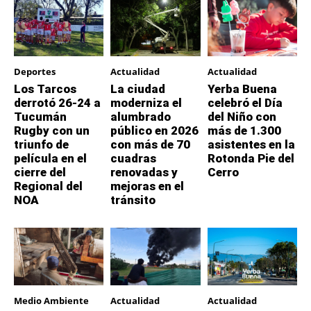
Deportes
Actualidad
Actualidad
Los Tarcos
La ciudad
Yerba Buena
derrotó 26-24 a
moderniza el
celebró el Día
Tucumán
alumbrado
del Niño con
Rugby con un
público en 2026
más de 1.300
triunfo de
con más de 70
asistentes en la
película en el
cuadras
Rotonda Pie del
cierre del
renovadas y
Cerro
Regional del
mejoras en el
NOA
tránsito
Medio Ambiente
Actualidad
Actualidad