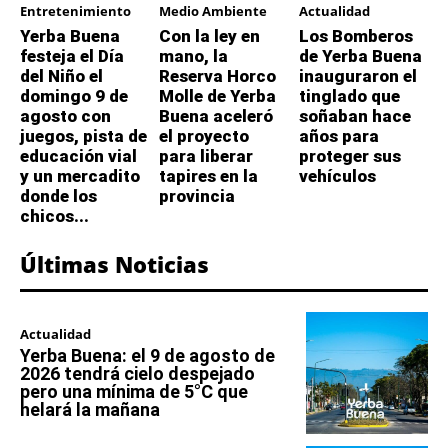
Entretenimiento
Medio Ambiente
Actualidad
Yerba Buena
Con la ley en
Los Bomberos
festeja el Día
mano, la
de Yerba Buena
del Niño el
Reserva Horco
inauguraron el
domingo 9 de
Molle de Yerba
tinglado que
agosto con
Buena aceleró
soñaban hace
juegos, pista de
el proyecto
años para
educación vial
para liberar
proteger sus
y un mercadito
tapires en la
vehículos
donde los
provincia
chicos...
Últimas Noticias
Actualidad
Yerba Buena: el 9 de agosto de
2026 tendrá cielo despejado
pero una mínima de 5°C que
helará la mañana