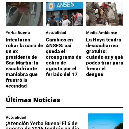
Yerba Buena
Actualidad
Medio Ambiente
Intentaron
Cambios en
La Hoya tendrá
robar la casa de
ANSES: así
descacharreo
un ex
queda el
gratuito:
presidente de
cronograma de
cuándo es y qué
San Martín: la
cobro de
podés tirar para
escalofriante
agosto por el
frenar el
maniobra que
feriado del 17
dengue
frustró la
vecindad
Últimas Noticias
Actualidad
¡Atención Yerba Buena! El 6 de
agosto de 2026 tendrás un día