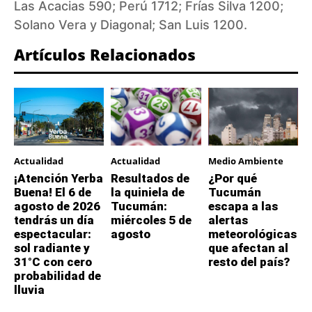
Las Acacias 590; Perú 1712; Frías Silva 1200;
Solano Vera y Diagonal; San Luis 1200.
Artículos Relacionados
Actualidad
Actualidad
Medio Ambiente
¡Atención Yerba
Resultados de
¿Por qué
Buena! El 6 de
la quiniela de
Tucumán
agosto de 2026
Tucumán:
escapa a las
tendrás un día
miércoles 5 de
alertas
espectacular:
agosto
meteorológicas
sol radiante y
que afectan al
31°C con cero
resto del país?
probabilidad de
lluvia