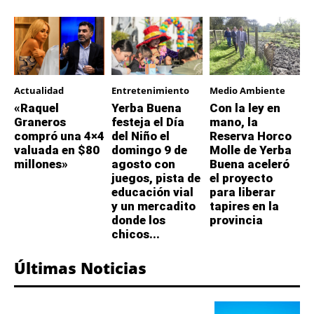
Actualidad
Entretenimiento
Medio Ambiente
«Raquel
Yerba Buena
Con la ley en
Graneros
festeja el Día
mano, la
compró una 4×4
del Niño el
Reserva Horco
valuada en $80
domingo 9 de
Molle de Yerba
millones»
agosto con
Buena aceleró
juegos, pista de
el proyecto
educación vial
para liberar
y un mercadito
tapires en la
donde los
provincia
chicos...
Últimas Noticias