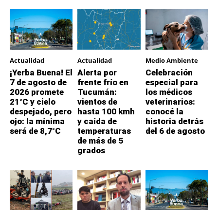
Actualidad
Actualidad
Medio Ambiente
¡Yerba Buena! El
Alerta por
Celebración
7 de agosto de
frente frío en
especial para
2026 promete
Tucumán:
los médicos
21°C y cielo
vientos de
veterinarios:
despejado, pero
hasta 100 kmh
conocé la
ojo: la mínima
y caída de
historia detrás
será de 8,7°C
temperaturas
del 6 de agosto
de más de 5
grados