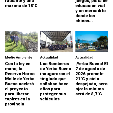
radiante y una
juegos, pista de
máxima de 18°C
educación vial
y un mercadito
donde los
chicos...
Medio Ambiente
Actualidad
Actualidad
Con la ley en
Los Bomberos
¡Yerba Buena! El
mano, la
de Yerba Buena
7 de agosto de
Reserva Horco
inauguraron el
2026 promete
Molle de Yerba
tinglado que
21°C y cielo
Buena aceleró
soñaban hace
despejado, pero
el proyecto
años para
ojo: la mínima
para liberar
proteger sus
será de 8,7°C
tapires en la
vehículos
provincia