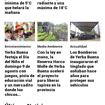
mínima de 5°C
radiante y una
que helará la
máxima de 18°C
mañana
Entretenimiento
Medio Ambiente
Actualidad
Yerba Buena
Con la ley en
Los Bomberos
festeja el Día
mano, la
de Yerba Buena
del Niño el
Reserva Horco
inauguraron el
domingo 9 de
Molle de Yerba
tinglado que
agosto con
Buena aceleró
soñaban hace
juegos, pista de
el proyecto
años para
educación vial
para liberar
proteger sus
y un mercadito
tapires en la
vehículos
donde los
provincia
chicos...