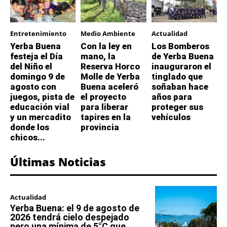
Entretenimiento
Medio Ambiente
Actualidad
Yerba Buena
Con la ley en
Los Bomberos
festeja el Día
mano, la
de Yerba Buena
del Niño el
Reserva Horco
inauguraron el
domingo 9 de
Molle de Yerba
tinglado que
agosto con
Buena aceleró
soñaban hace
juegos, pista de
el proyecto
años para
educación vial
para liberar
proteger sus
y un mercadito
tapires en la
vehículos
donde los
provincia
chicos...
Últimas Noticias
Actualidad
Yerba Buena: el 9 de agosto de
2026 tendrá cielo despejado
pero una mínima de 5°C que