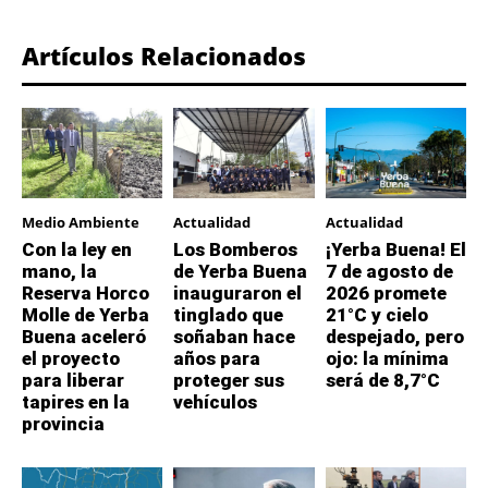
Artículos Relacionados
Medio Ambiente
Actualidad
Actualidad
Con la ley en
Los Bomberos
¡Yerba Buena! El
mano, la
de Yerba Buena
7 de agosto de
Reserva Horco
inauguraron el
2026 promete
Molle de Yerba
tinglado que
21°C y cielo
Buena aceleró
soñaban hace
despejado, pero
el proyecto
años para
ojo: la mínima
para liberar
proteger sus
será de 8,7°C
tapires en la
vehículos
provincia