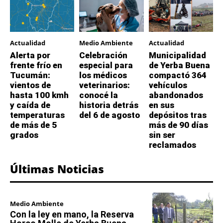
Actualidad
Medio Ambiente
Actualidad
Alerta por
Celebración
Municipalidad
frente frío en
especial para
de Yerba Buena
Tucumán:
los médicos
compactó 364
vientos de
veterinarios:
vehículos
hasta 100 kmh
conocé la
abandonados
y caída de
historia detrás
en sus
temperaturas
del 6 de agosto
depósitos tras
de más de 5
más de 90 días
grados
sin ser
reclamados
Últimas Noticias
Medio Ambiente
Con la ley en mano, la Reserva