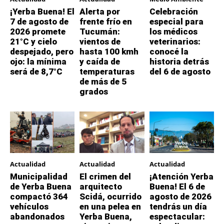
¡Yerba Buena! El
Alerta por
Celebración
7 de agosto de
frente frío en
especial para
2026 promete
Tucumán:
los médicos
21°C y cielo
vientos de
veterinarios:
despejado, pero
hasta 100 kmh
conocé la
ojo: la mínima
y caída de
historia detrás
será de 8,7°C
temperaturas
del 6 de agosto
de más de 5
grados
Actualidad
Actualidad
Actualidad
Municipalidad
El crimen del
¡Atención Yerba
de Yerba Buena
arquitecto
Buena! El 6 de
compactó 364
Scidá, ocurrido
agosto de 2026
vehículos
en una pelea en
tendrás un día
abandonados
Yerba Buena,
espectacular: