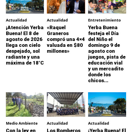
Actualidad
Actualidad
Entretenimiento
¡Atención Yerba
«Raquel
Yerba Buena
Buena! El 8 de
Graneros
festeja el Día
agosto de 2026
compró una 4×4
del Niño el
llega con cielo
valuada en $80
domingo 9 de
despejado, sol
millones»
agosto con
radiante y una
juegos, pista de
máxima de 18°C
educación vial
y un mercadito
donde los
chicos...
Medio Ambiente
Actualidad
Actualidad
Con la ley en
Los Bomberos
¡Yerba Buena! El