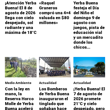
¡Atención Yerba
«Raquel
Yerba Buena
Buena! El 8 de
Graneros
festeja el Día
agosto de 2026
compró una 4×4
del Niño el
llega con cielo
valuada en $80
domingo 9 de
despejado, sol
millones»
agosto con
radiante y una
juegos, pista de
máxima de 18°C
educación vial
y un mercadito
donde los
chicos...
Medio Ambiente
Actualidad
Actualidad
Con la ley en
Los Bomberos
¡Yerba Buena! El
mano, la
de Yerba Buena
7 de agosto de
Reserva Horco
inauguraron el
2026 promete
Molle de Yerba
tinglado que
21°C y cielo
Buena aceleró
soñaban hace
despejado, pero