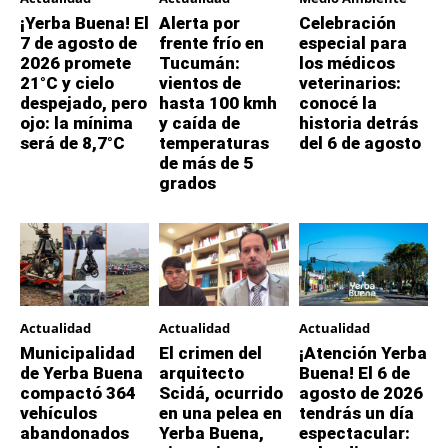
¡Yerba Buena! El
Alerta por
Celebración
7 de agosto de
frente frío en
especial para
2026 promete
Tucumán:
los médicos
21°C y cielo
vientos de
veterinarios:
despejado, pero
hasta 100 kmh
conocé la
ojo: la mínima
y caída de
historia detrás
será de 8,7°C
temperaturas
del 6 de agosto
de más de 5
grados
Actualidad
Actualidad
Actualidad
Municipalidad
El crimen del
¡Atención Yerba
de Yerba Buena
arquitecto
Buena! El 6 de
compactó 364
Scidá, ocurrido
agosto de 2026
vehículos
en una pelea en
tendrás un día
abandonados
Yerba Buena,
espectacular: