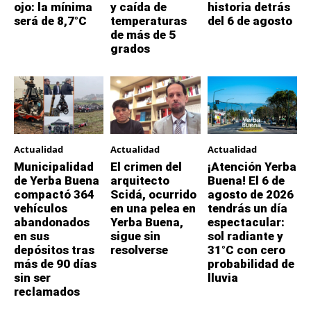
ojo: la mínima
y caída de
historia detrás
será de 8,7°C
temperaturas
del 6 de agosto
de más de 5
grados
Actualidad
Actualidad
Actualidad
Municipalidad
El crimen del
¡Atención Yerba
de Yerba Buena
arquitecto
Buena! El 6 de
compactó 364
Scidá, ocurrido
agosto de 2026
vehículos
en una pelea en
tendrás un día
abandonados
Yerba Buena,
espectacular:
en sus
sigue sin
sol radiante y
depósitos tras
resolverse
31°C con cero
más de 90 días
probabilidad de
sin ser
lluvia
reclamados