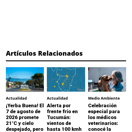
Artículos Relacionados
Actualidad
Actualidad
Medio Ambiente
¡Yerba Buena! El
Alerta por
Celebración
7 de agosto de
frente frío en
especial para
2026 promete
Tucumán:
los médicos
21°C y cielo
vientos de
veterinarios:
despejado, pero
hasta 100 kmh
conocé la