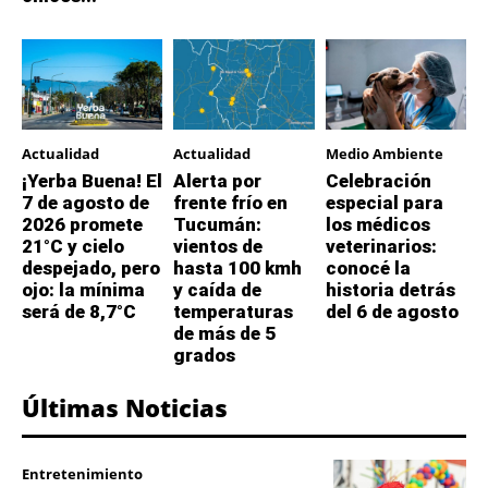
Actualidad
Actualidad
Medio Ambiente
¡Yerba Buena! El
Alerta por
Celebración
7 de agosto de
frente frío en
especial para
2026 promete
Tucumán:
los médicos
21°C y cielo
vientos de
veterinarios:
despejado, pero
hasta 100 kmh
conocé la
ojo: la mínima
y caída de
historia detrás
será de 8,7°C
temperaturas
del 6 de agosto
de más de 5
grados
Últimas Noticias
Entretenimiento