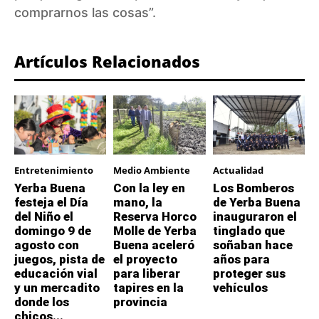
comprarnos las cosas”.
Artículos Relacionados
Entretenimiento
Medio Ambiente
Actualidad
Yerba Buena
Con la ley en
Los Bomberos
festeja el Día
mano, la
de Yerba Buena
del Niño el
Reserva Horco
inauguraron el
domingo 9 de
Molle de Yerba
tinglado que
agosto con
Buena aceleró
soñaban hace
juegos, pista de
el proyecto
años para
educación vial
para liberar
proteger sus
y un mercadito
tapires en la
vehículos
donde los
provincia
chicos...